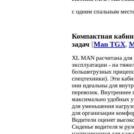
с одним спальным мест
Компактная кабин
задач
[
Man TGX
,
M
XL MAN расчитана для 
эксплуатации - на тяжел
большегрузных прицепо
спецтехники). Эти каби
они идеальны для внут
перевозок. Внутреннеe 
максимально удобных ус
для уменьшения нагруз
для организации комфо
Водители оценят высоко
Сиденье водителя м рул
настраиваются для кажд