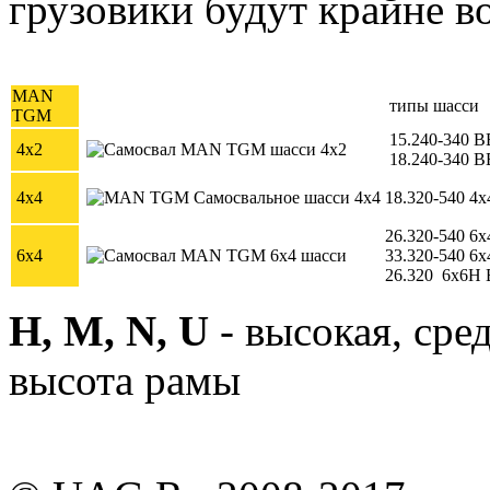
грузовики будут крайне в
MAN
типы шасси
TGM
15.240-340 B
4x2
18.240-340 B
4x4
18.320-540 4
26.320-540 6
6x4
33.320-540 6
26.320
6x6H 
H, M, N, U
- высокая, сре
высота рамы