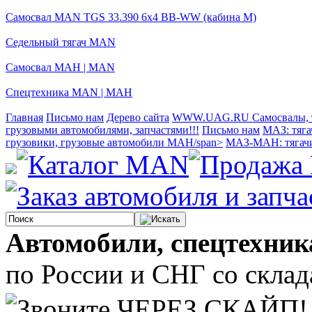
Самосвал MAN TGS 33.390 6x4 BB-WW (кабина М)
Седельный тягач MAN
Самосвал МАН | MAN
Спецтехника MAN | МАН
Главная
Письмо нам
Дерево сайта
WWW.UAG.RU Самосвалы, тя
грузовыми автомобилями, запчастями!!!
Письмо нам
МАЗ: тяга
грузовики, грузовые автомобили МАН/span>
МАЗ-МАН: тягачи
Автомобили, спецтехник
по России и СНГ со склада