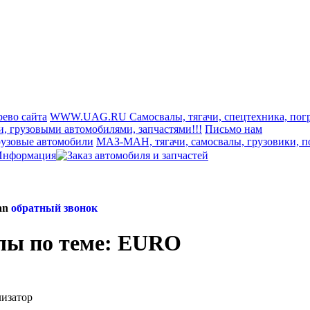
рево сайта
WWW.UAG.RU Самосвалы, тягачи, спецтехника, погр
и, грузовыми автомобилями, запчастями!!!
Письмо нам
рузовые автомобили
МАЗ-МАН, тягачи, самосвалы, грузовики, п
an
обратный звонок
лы по теме: EURO
лизатор