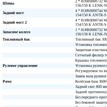
2 * 81#R0000732 
Шины
156/150 K LENK-
4 * 81#R0000744 
Задний мост
154/150 K ANTR-
4 * 81#R0000744 
Задний мост 2
154/150 K ANTR-
1 * 81#R0000732 
Запасное колесо
156/150 K LENK-
Топливный бак
Топливный бак 300
Установка топливн
Защитная пластина
Сетчатый фильтр т
Крышка топливного
Рулевое управление
Установка рулевог
Регулируемое по в
Замок вала рулевог
Рама
Колёсная база 360
Задний свес 800 м
Задний противопод
Без переднего про
Без боковой защит