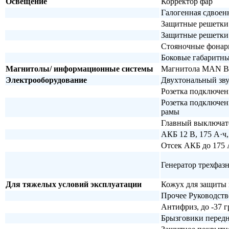
Освещение
Корректор фар
Галогенная сдвоен
Защитные решетки
Защитные решетки
Стояночные фонар
Боковые габаритн
Магнитолы/ информационные системы
Магнитола MAN Ba
Электрооборудование
Двухтональный зву
Розетка подключен
Розетка подключени
рамы
Главный выключат
АКБ 12 В, 175 А·ч,
Отсек АКБ до 175 
Генератор трехфаз
Для тяжелых условий эксплуатации
Кожух для защиты 
Прочее Руководств
Антифриз, до -37 г
Брызговики перед