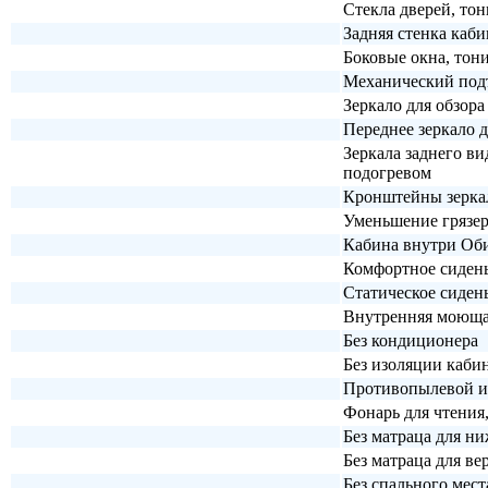
Стекла дверей, то
Задняя стенка каби
Боковые окна, тон
Механический по
Зеркало для обзор
Переднее зеркало 
Зеркала заднего ви
подогревом
Кронштейны зеркал
Уменьшение грязер
Кабина внутри Оби
Комфортное сидень
Статическое сиден
Внутренняя моюща
Без кондиционера
Без изоляции каби
Противопылевой и
Фонарь для чтения,
Без матраца для ни
Без матраца для ве
Без спального мес