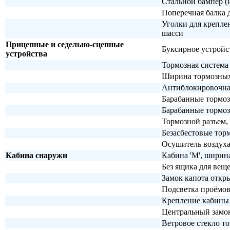
Стальной бампер (и
Поперечная балка 
Уголки для крепле
шасси
Прицепные и седельно-сцепные
Буксирное устройст
устройства
Тормозная система
Ширина тормозных 
Антиблокировочна
Барабанные тормоз
Барабанные тормоз
Тормозной разъем,
Безасбестовые тор
Осушитель воздуха
Кабина снаружи
Кабина 'M', ширин
Без ящика для вещ
Замок капота откр
Подсветка проёмов
Крепление кабины 
Центральный замо
Ветровое стекло т