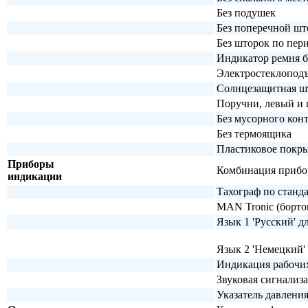
Без подушек
Без поперечной ш
Без шторок по пер
Индикатор ремня б
Электростеклоподъ
Солнцезащитная шт
Поручни, левый и п
Без мусорного кон
Без термоящика
Пластиковое покры
Приборы
Комбинация приборо
индикации
Тахограф по станд
MAN Tronic (борто
Язык 1 'Русский' 
Язык 2 'Немецкий'
Индикация рабочи
Звуковая сигнализ
Указатель давлени