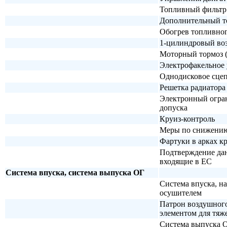
Топливный фильтр
Дополнительный т
Обогрев топливног
1-цилиндровый воз
Моторный тормоз 
Электрофакельное 
Однодисковое сце
Решетка радиатора
Электронный ограни
допуска
Круиз-контроль
Меры по снижению
Фартуки в арках кр
Подтверждение дан
входящие в ЕС
Система впуска, система выпуска ОГ
Система впуска, на
осушителем
Патрон воздушного
элементом для тяж
Система выпуска О