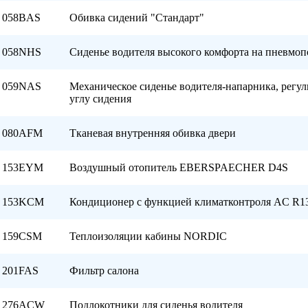
058BAS
Обивка сидений "Стандарт"
058NHS
Сиденье водителя высокого комфорта на пневмоп
059NAS
Механическое сиденье водителя-напарника, регул
углу сидения
080AFM
Тканевая внутренняя обивка двери
153EYM
Воздушный отопитель EBERSPAECHER D4S
153KCM
Кондиционер с функцией климатконтроля AC R
159CSM
Теплоизоляции кабины NORDIC
201FAS
Фильтр салона
276ACW
Подлокотники для сиденья водителя