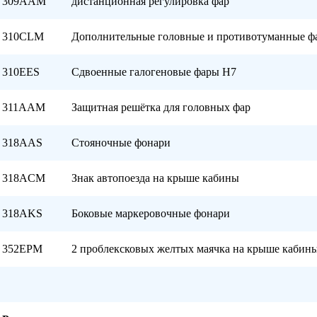
309AAM
дистанционная регулировка фар
310CLM
Дополнительные головные и противотуманные ф
310EES
Сдвоенные галогеновые фары Н7
311AAM
Защитная решётка для головных фар
318AAS
Стояночные фонари
318ACM
Знак автопоезда на крыше кабины
318АKS
Боковые маркеровочные фонари
352EPM
2 проблексковых желтых маячка на крыше кабин